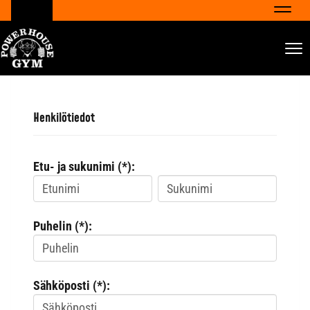
Navig
Nav
Henkilötiedot
Etu- ja sukunimi (*):
Puhelin (*):
Sähköposti (*):