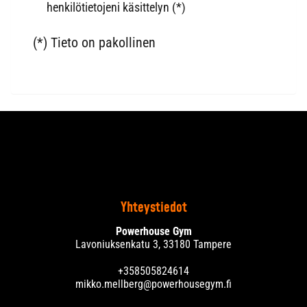
henkilötietojeni käsittelyn (*)
(*) Tieto on pakollinen
Yhteystiedot
Powerhouse Gym
Lavoniuksenkatu 3, 33180 Tampere
+358505824614
mikko.mellberg@powerhousegym.fi