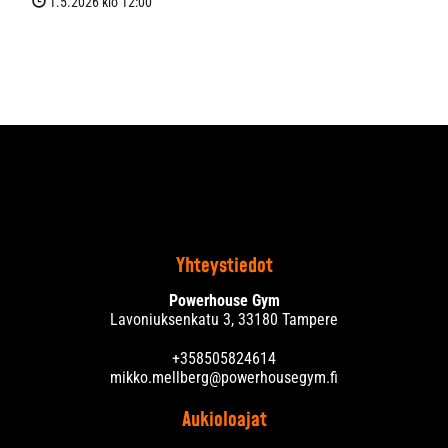
1.5.2026 klo 12:00
Yhteystiedot
Powerhouse Gym
Lavoniuksenkatu 3, 33180 Tampere
+358505824614
mikko.mellberg@powerhousegym.fi
Aukioloajat