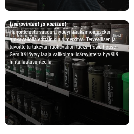
Lisäravinteet ja vaatteet
Harjoittelusta saadun hyödyn maksimoimiseksi
ruokavaliolla erittäin suuri merkitys. Terveellisen ja
tavoitteita tukevan ruokavalion tueksi Powerhouse
Gymiltä löytyy laaja valikoima lisäravinteita hyvällä
hinta-laatusuhteella.