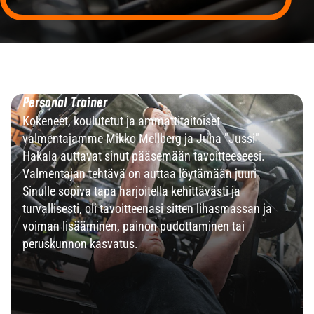
Personal Trainer
Kokeneet, koulutetut ja ammattitaitoiset
valmentajamme Mikko Mellberg ja Juha "Jussi"
Hakala auttavat sinut pääsemään tavoitteeseesi.
Valmentajan tehtävä on auttaa löytämään juuri
Sinulle sopiva tapa harjoitella kehittävästi ja
turvallisesti, oli tavoitteenasi sitten lihasmassan ja
voiman lisääminen, painon pudottaminen tai
peruskunnon kasvatus.