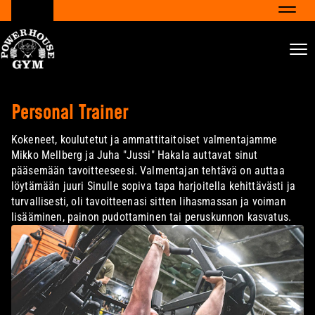
Navig
Nav
Personal Trainer
Kokeneet, koulutetut ja ammattitaitoiset valmentajamme
Mikko Mellberg ja Juha "Jussi" Hakala auttavat sinut
pääsemään tavoitteeseesi. Valmentajan tehtävä on auttaa
löytämään juuri Sinulle sopiva tapa harjoitella kehittävästi ja
turvallisesti, oli tavoitteenasi sitten lihasmassan ja voiman
lisääminen, painon pudottaminen tai peruskunnon kasvatus.