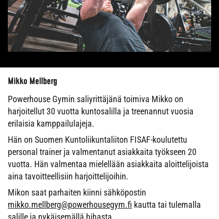
Mikko Mellberg
Powerhouse Gymin saliyrittäjänä toimiva Mikko on
harjoitellut 30 vuotta kuntosalilla ja treenannut vuosia
erilaisia kamppailulajeja.
Hän on Suomen Kuntoliikuntaliiton FISAF-koulutettu
personal trainer ja valmentanut asiakkaita työkseen 20
vuotta. Hän valmentaa mielellään asiakkaita aloittelijoista
aina tavoitteellisiin harjoittelijoihin.
Mikon saat parhaiten kiinni sähköpostin
mikko.mellberg@powerhousegym.fi
kautta tai tulemalla
salille ja nykäisemällä hihasta.