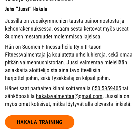
Juha "Jussi" Hakala
Jussilla on vuosikymmenien tausta painonnostosta ja
kehonrakennuksessa, osaamisesta kertovat myös useat
Suomen mestaruudet molemmissa lajeissa.
Hän on Suomen Fitnessurheilu Ry:n II-tason
Fitnessvalmentaja ja koulutettu urheiluhieroja, sekä omaa
pitkän valmennushistorian. Jussi valmentaa mielellään
asiakkaita aloittelijoista aina tavoitteellisiin
harjoittelijoihin, sekä fysiikkalajien kilpailijoihin.
Hänet saat parhaiten kiinni soittamalla
050 5959405
tai
sähköpostilla
hakalavalmentaa@gmail.com
. Jussilla on
myös omat kotisivut, mitkä löytyvät alla olevasta linkistä:
HAKALA TRAINING