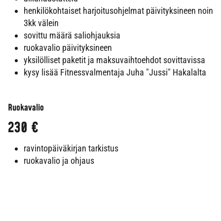
henkilökohtaiset harjoitusohjelmat päivityksineen noin
3kk välein
sovittu määrä saliohjauksia
ruokavalio päivityksineen
yksilölliset paketit ja maksuvaihtoehdot sovittavissa
kysy lisää Fitnessvalmentaja Juha "Jussi" Hakalalta
Ruokavalio
230 €
ravintopäiväkirjan tarkistus
ruokavalio ja ohjaus