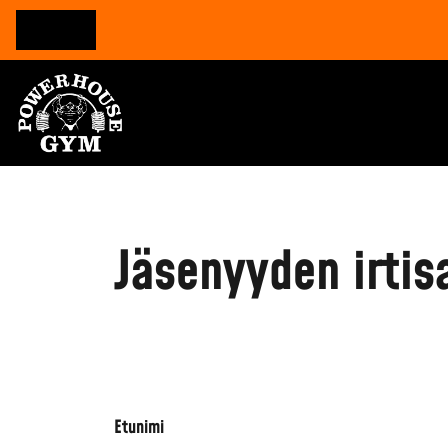
Jäsenyyden irti
Etunimi