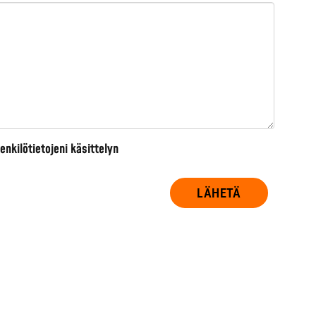
nkilötietojeni käsittelyn
LÄHETÄ